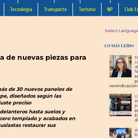
Tecnología
Transporte
Turismo
NP
Club E
Select Languag
LO MÁS LEÍDO
a de nuevas piezas para
M
c
a
f
M
p
reivindicación 
 más de 30 nuevos paneles de
ype, diseñados según las
U
e
juste preciso
p
I
delanteros hasta suelos y
E
 acero templado y acabados en
d
usiastas restaurar sus
A
R