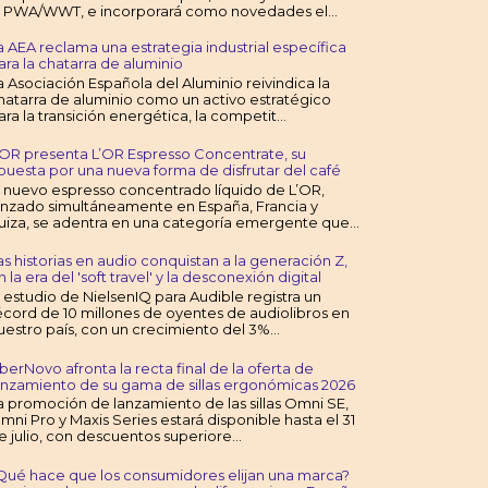
a PWA/WWT, e incorporará como novedades el...
a AEA reclama una estrategia industrial específica
ara la chatarra de aluminio
a Asociación Española del Aluminio reivindica la
hatarra de aluminio como un activo estratégico
ara la transición energética, la competit...
’OR presenta L’OR Espresso Concentrate, su
puesta por una nueva forma de disfrutar del café
l nuevo espresso concentrado líquido de L’OR,
anzado simultáneamente en España, Francia y
uiza, se adentra en una categoría emergente que...
as historias en audio conquistan a la generación Z,
n la era del 'soft travel' y la desconexión digital
l estudio de NielsenIQ para Audible registra un
écord de 10 millones de oyentes de audiolibros en
uestro país, con un crecimiento del 3%...
iberNovo afronta la recta final de la oferta de
anzamiento de su gama de sillas ergonómicas 2026
a promoción de lanzamiento de las sillas Omni SE,
mni Pro y Maxis Series estará disponible hasta el 31
e julio, con descuentos superiore...
Qué hace que los consumidores elijan una marca?