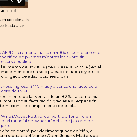
ara acceder a la
dedicado a las
a AEPD incrementa hasta un 418% el complemento
specífico de puestos mientras los cubre sin
oncurso público
l aumento de un 418 % (de 6.200 € a 32.159 €) en el
omplemento de un solo puesto de trabajo y el uso
rolongado de adscripciones provisi...
aheso ingresa 13M€ más y alcanza una facturación
écord de 172M€
recimiento de las ventas de un 8,2%: La compañía
a impulsado su facturación gracias a su expansión
nternacional, el cumplimiento de su pl...
l Wind&Waves Festival convertirá a Tenerife en
apital mundial del windsurf del 31 de julio al 9 de
gosto
a cita celebrará, por decimosegunda edición, el
ampeonato del Mundo Open, Junior y Masters de