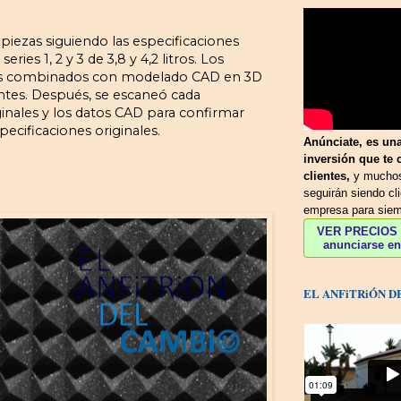
piezas siguiendo las especificaciones
ries 1, 2 y 3 de 3,8 y 4,2 litros. Los
nales combinados con modelado CAD en 3D
tes. Después, se escaneó cada
nales y los datos CAD para confirmar
pecificaciones originales.
Anúnciate, es un
inversión que te 
clientes,
y muchos
seguirán siendo cl
empresa para siem
VER PRECIOS y
anunciarse en 
EL ANFiTRiÓN D