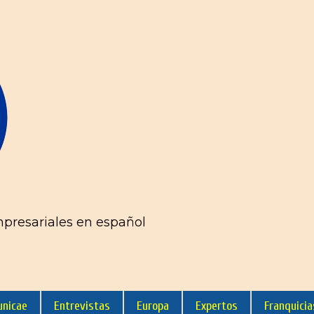
mpresariales en español
nicae
Entrevistas
Europa
Expertos
Franquicia