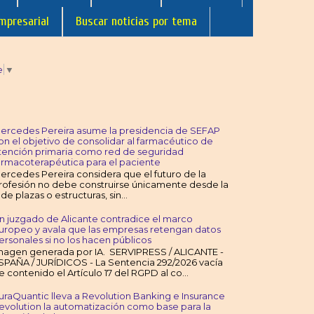
mpresarial
Buscar noticias por tema
e
▼
ercedes Pereira asume la presidencia de SEFAP
on el objetivo de consolidar al farmacéutico de
tención primaria como red de seguridad
armacoterapéutica para el paciente
ercedes Pereira considera que el futuro de la
rofesión no debe construirse únicamente desde la
de plazas o estructuras, sin...
n juzgado de Alicante contradice el marco
uropeo y avala que las empresas retengan datos
ersonales si no los hacen públicos
magen generada por IA. SERVIPRESS / ALICANTE -
SPAÑA / JURÍDICOS - La Sentencia 292/2026 vacía
e contenido el Artículo 17 del RGPD al co...
uraQuantic lleva a Revolution Banking e Insurance
evolution la automatización como base para la