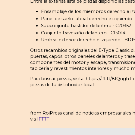
Entre la extensa lista de piezas disponibles dest
Ensamblaje de los miembros derecho e izq
Panel de suelo lateral derecho e izquier
Subconjunto bastidor delantero - C20352
Conjunto travesaño delantero - C15014
Umbral exterior derecho e izquierdo - BD1
Otros recambios originales del E-Type Classic di
puertas, capós, otros paneles delanteros y traser
componentes del motor y escape, transmisiones,
tapicería y revestimientos interiores y mucho m
Para buscar piezas, visita: https://ift.tt/8fQng
piezas de tu distribuidor local.
from RoiPress canal de noticias empresariales h
via
IFTTT