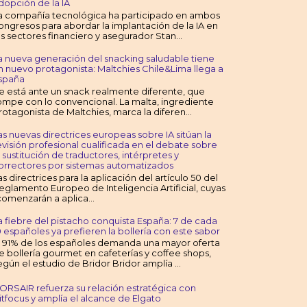
dopción de la IA
a compañía tecnológica ha participado en ambos
ongresos para abordar la implantación de la IA en
os sectores financiero y asegurador Stan...
a nueva generación del snacking saludable tiene
n nuevo protagonista: Maltchies Chile&Lima llega a
spaña
e está ante un snack realmente diferente, que
ompe con lo convencional. La malta, ingrediente
rotagonista de Maltchies, marca la diferen...
as nuevas directrices europeas sobre IA sitúan la
evisión profesional cualificada en el debate sobre
a sustitución de traductores, intérpretes y
orrectores por sistemas automatizados
as directrices para la aplicación del artículo 50 del
eglamento Europeo de Inteligencia Artificial, cuyas
omenzarán a aplica...
a fiebre del pistacho conquista España: 7 de cada
0 españoles ya prefieren la bollería con este sabor
l 91% de los españoles demanda una mayor oferta
e bollería gourmet en cafeterías y coffee shops,
egún el estudio de Bridor Bridor amplía ...
ORSAIR refuerza su relación estratégica con
itfocus y amplía el alcance de Elgato