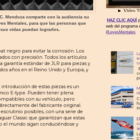
C. Mendoza comparte con la audiencia su
HAZ CLIC AQUÍ
p
yes Mentales, para que las personas que
web del programa 
sus vidas puedan lograrlos.
#LeyesMentales
 negro para evitar la corrosión. Los
L
ados con precisión. Todos los artículos
e
c
la garantía estándar de JLR para piezas y
E
 dos años en el Reino Unido y Europa, y
c
p
a introducción de estas piezas es un
M
cónico E-type. Pueden tener plena
r
C
ompatibles con su vehículo, pero
h
irectamente del fabricante original.
i
escrutinio posibles, con una serie de
guar Classic que garantizan que estas
E
c
odo el mundo sigan conduciéndose y
a
L
C