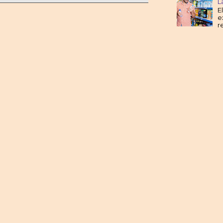
L
E
e
r