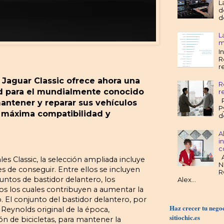
L
d
d
L
m
I
R
r
Jaguar Classic ofrece ahora una
R
ad para el mundialmente conocido
r
R
mantener y reparar sus vehículos
P
a máxima compatibilidad y
d
A
i
c
A
s Classic, la selección ampliada incluye
N
es de conseguir. Entre ellos se incluyen
R
untos de bastidor delantero, los
Alex...
dos los cuales contribuyen a aumentar la
o. El conjunto del bastidor delantero, por
Haz crecer tu nego
Reynolds original de la época,
sitiochic.es
ión de bicicletas, para mantener la