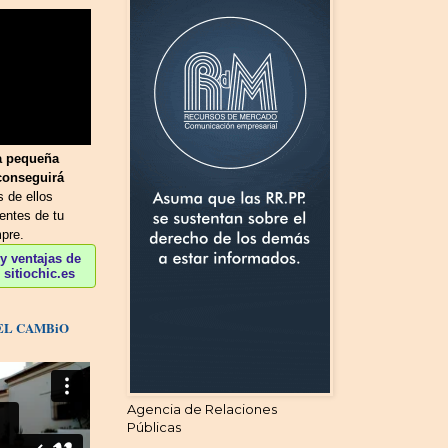
a pequeña
conseguirá
 de ellos
ientes de tu
pre.
 ventajas de
sitiochic.es
EL CAMBiO
Agencia de Relaciones
Públicas