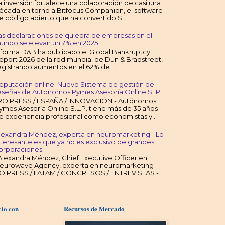
a inversión fortalece una colaboración de casi una
écada en torno a Bitfocus Companion, el software
e código abierto que ha convertido S...
as declaraciones de quiebra de empresas en el
undo se elevan un 7% en 2025
nforma D&B ha publicado el Global Bankruptcy
eport 2026 de la red mundial de Dun & Bradstreet,
egistrando aumentos en el 62% de l...
eputación online: Nuevo Sistema de gestión de
eseñas de Autonomos Pymes Asesoría Online SLP
OIPRESS / ESPAÑA / INNOVACIÓN - Autónomos
ymes Asesoría Online S.L.P. tiene más de 35 años
e experiencia profesional como economistas y...
lexandra Méndez, experta en neuromarketing: "Lo
nteresante es que ya no es exclusivo de grandes
orporaciones"
lexandra Méndez, Chief Executive Officer en
eurowave Agency, experta en neuromarketing
OIPRESS / LATAM / CONGRESOS / ENTREVISTAS -
cio con
Recursos de Mercado