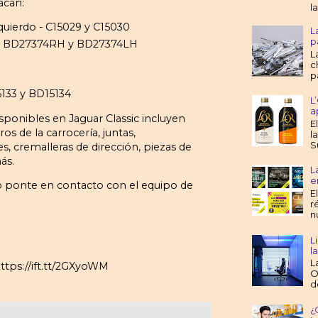
acan:
l
uierdo - C15029 y C15030
L
p
do - BD27374RH y BD27374LH
L
c
p
5133 y BD15134
L
a
sponibles en Jaguar Classic incluyen
E
os de la carrocería, juntas,
l
S
 cremalleras de dirección, piezas de
ás.
L
e
hT o ponte en contacto con el equipo de
E
r
n
L
l
L
ttps://ift.tt/2GXyoWM
O
d
¿