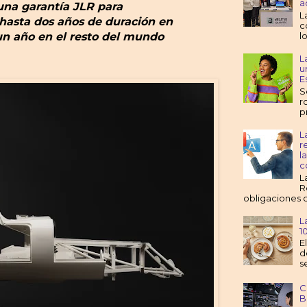
a
 una garantía JLR para
L
 hasta dos años de duración en
c
un año en el resto del mundo
l
L
u
E
S
r
p
L
r
l
c
L
R
obligaciones c
L
1
E
d
s
C
B